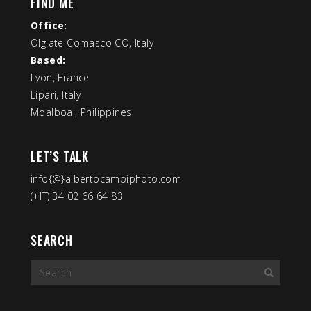
FIND ME
Office:
Olgiate Comasco CO, Italy
Based:
Lyon, France
Lipari, Italy
Moalboal, Philippines
LET’S TALK
info{@}albertocampiphoto.com
(+IT) 34 02 66 64 83
SEARCH