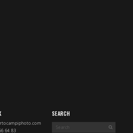
K
SEARCH
ertocampiphoto.com
 66 64 83