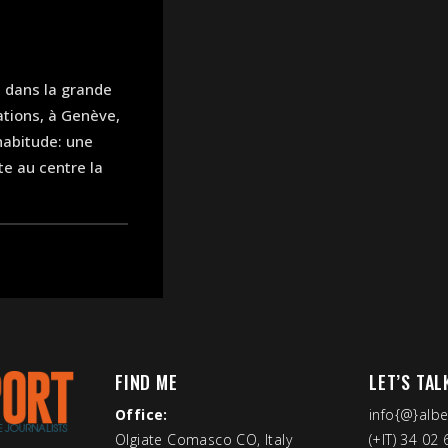
é dans la grande
ations, à Genève,
habitude: une
te au centre la
FIND ME
LET’S TAL
Office:
info{@}alb
Olgiate Comasco CO, Italy
(+IT) 34 02