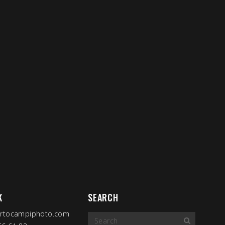
K
SEARCH
ertocampiphoto.com