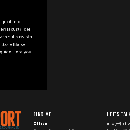
 qui il mio
eri lacustri del
to sulla rivista
rittore Blaise
iquide Here you
FIND ME
LET’S TAL
Office:
info{@}alb