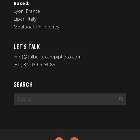
Based:
Lyon, France
Lipari, Italy
Moalboal, Philippines
LET’S TALK
info{@}albertocampiphoto.com
(+IT) 34 02 66 64 83
SEARCH