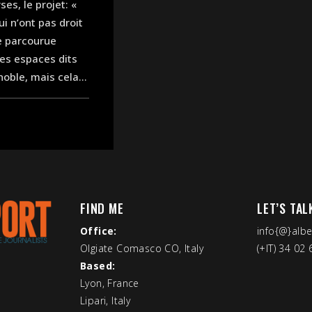
es, le projet: «
i n’ont pas droit
re parcourue
les espaces dits
noble, mais cela...
FIND ME
LET’S TAL
Office:
info{@}alb
Olgiate Comasco CO, Italy
(+IT) 34 02
Based:
Lyon, France
Lipari, Italy