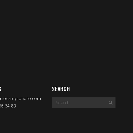
K
SEARCH
ertocampiphoto.com
 66 64 83