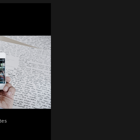
S
otes